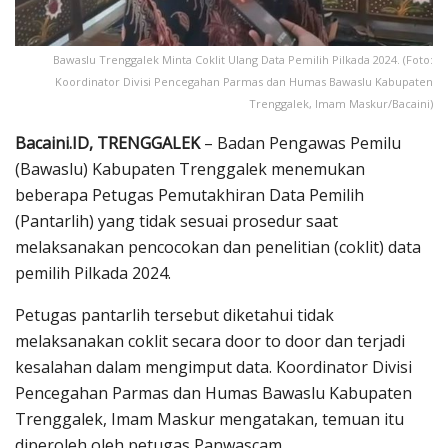
Bawaslu Trenggalek Minta Coklit Ulang Data Pemilih Pilkada 2024. (Foto:
Koordinator Divisi Pencegahan Parmas dan Humas Bawaslu Kabupaten
Trenggalek, Imam Maskur/Bacaini)
Bacaini.ID, TRENGGALEK
– Badan Pengawas Pemilu
(Bawaslu) Kabupaten Trenggalek menemukan
beberapa Petugas Pemutakhiran Data Pemilih
(Pantarlih) yang tidak sesuai prosedur saat
melaksanakan pencocokan dan penelitian (coklit) data
pemilih Pilkada 2024.
Petugas pantarlih tersebut diketahui tidak
melaksanakan coklit secara door to door dan terjadi
kesalahan dalam mengimput data. Koordinator Divisi
Pencegahan Parmas dan Humas Bawaslu Kabupaten
Trenggalek, Imam Maskur mengatakan, temuan itu
diperoleh oleh petugas Panwascam.