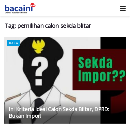
Tag:
pemilihan calon sekda blitar
BACA
Ini Kriteria Ideal Calon Sekda Blitar, DPRD:
Bukan Impor!