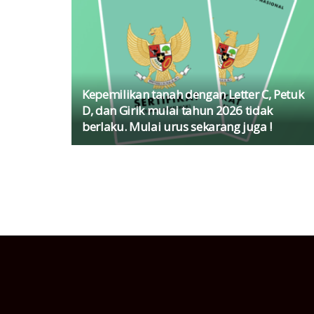
Kepemilikan tanah dengan Letter C, Petuk
D, dan Girik mulai tahun 2026 tidak
berlaku. Mulai urus sekarang juga !