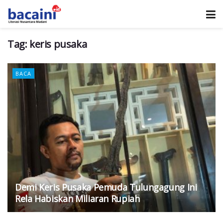
Tag:
keris pusaka
BACA
Demi Keris Pusaka Pemuda Tulungagung Ini
Rela Habiskan Miliaran Rupiah