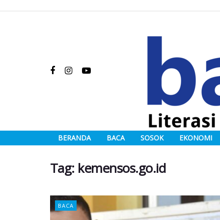
BERANDA
BACA
SOSOK
EKONOMI
Tag:
kemensos.go.id
BACA