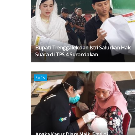
Bupati Trenggalek dan Istri Salurkan Hak
Suara di TPS 4 Surondakan
BACA
Angka Kasus Diare Naik, Bayi di