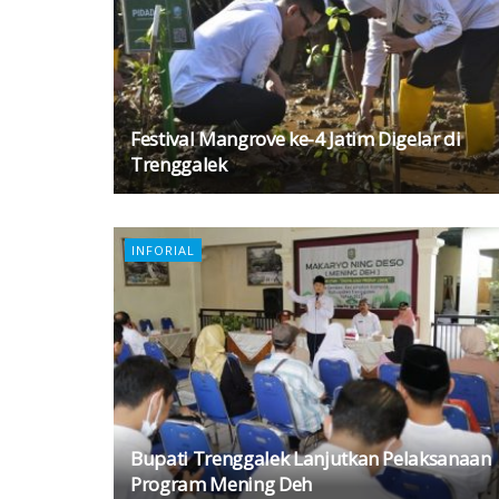
Festival Mangrove ke-4 Jatim Digelar di
Trenggalek
INFORIAL
Bupati Trenggalek Lanjutkan Pelaksanaan
Program Mening Deh