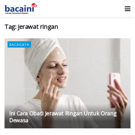
Tag:
jerawat ringan
BACAGAYA
Ini Cara Obati Jerawat Ringan Untuk Orang
Dewasa