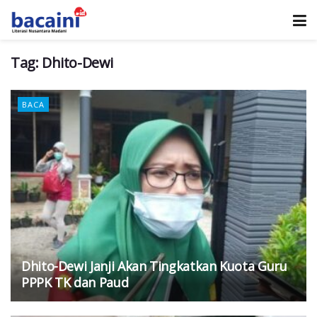
Tag:
Dhito-Dewi
BACA
Dhito-Dewi Janji Akan Tingkatkan Kuota Guru
PPPK TK dan Paud