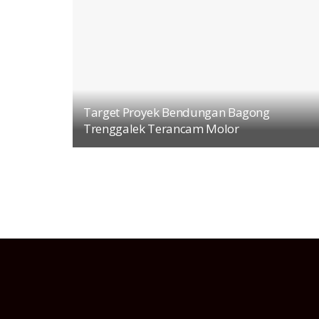
Target Proyek Bendungan Bagong
Trenggalek Terancam Molor